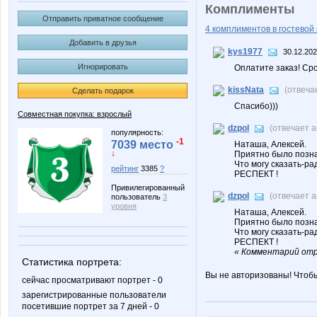
Комплименты
Отправить приватное сообщение
4 комплиментов в гостевой 
Добавить в друзья
kys1977
30.12.202
Игнорировать
Оплатите заказ! Ср
kissNata
(отвеча
Сделать подарок
Спасибо)))
Совместная покупка: взрослый
dzpol
(отвечает 
популярность:
-1
7039 место
Наташа, Алексей.
↓
Приятно было позна
Что могу сказать-ра
рейтинг
3385
?
РЕСПЕКТ !
Привилегированный
dzpol
(отвечает 
пользователь
3
уровня
Наташа, Алексей.
Приятно было позна
Что могу сказать-ра
РЕСПЕКТ !
« Комментарий отр
Статистика портрета:
Вы не авторизованы! Чтоб
сейчас просматривают портрет - 0
зарегистрированные пользователи
посетившие портрет за 7 дней - 0