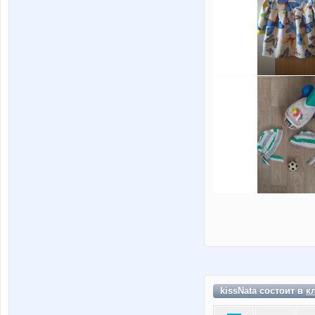
kissNata состоит в
к